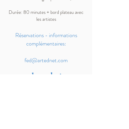
Durée: 80 minutes + bord plateau avec
les artistes
Réservations - informations
complémentaires:
fed@artednet.com
calendrier
Ville
Production
Valencia
L'AVARE
12 Mars 2027