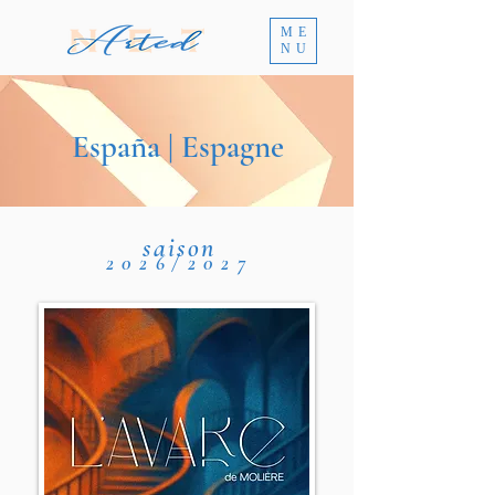
ME
NU
España | Espagne
saison
2026
/2027