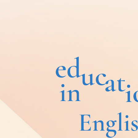
ed
uc
at
in
i
Engli